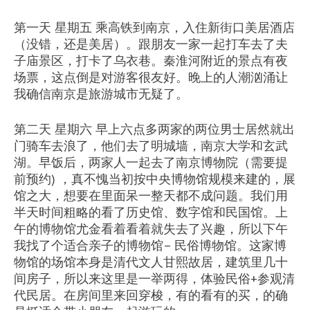
第一天 星期五 乘高铁到南京，入住新街口美居酒店
（没错，还是美居）。跟朋友一家一起打车去了夫
子庙景区，打卡了乌衣巷。秦淮河附近的景点有夜
场票，这点倒是对游客很友好。晚上的人潮汹涌让
我确信南京是旅游城市无疑了。
第二天 星期六 早上六点多两家的两位男士居然就出
门骑车去浪了，他们去了明城墙，南京大学和玄武
湖。早饭后，两家人一起去了南京博物院（需要提
前预约) ，真不愧当初按中央博物馆规模来建的，展
馆之大，想要在里面呆一整天都不成问题。我们用
半天时间粗略的看了历史馆、数字馆和民国馆。上
午的博物馆尤金看着看着就失去了兴趣，所以下午
我找了个适合亲子的博物馆– 民俗博物馆。这家博
物馆的场馆本身是清代文人甘熙故居，建筑里几十
间房子，所以来这里是一举两得，体验民俗+参观清
代民居。在房间里来回穿梭，有的看有的买，的确