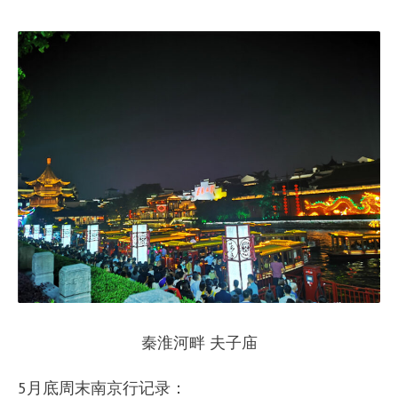
秦淮河畔 夫子庙
5月底周末南京行记录：