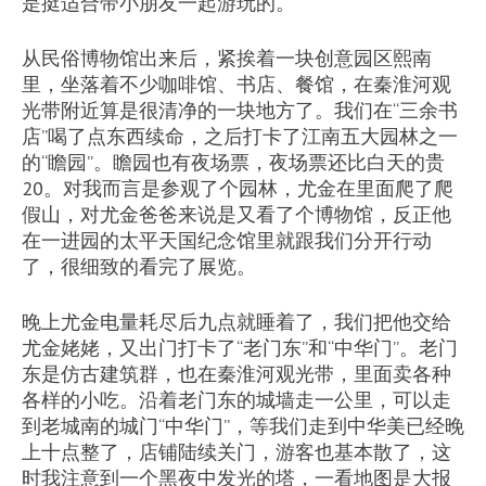
是挺适合带小朋友一起游玩的。
从民俗博物馆出来后，紧挨着一块创意园区熙南
里，坐落着不少咖啡馆、书店、餐馆，在秦淮河观
光带附近算是很清净的一块地方了。我们在“三余书
店”喝了点东西续命，之后打卡了江南五大园林之一
的“瞻园”。瞻园也有夜场票，夜场票还比白天的贵
20。对我而言是参观了个园林，尤金在里面爬了爬
假山，对尤金爸爸来说是又看了个博物馆，反正他
在一进园的太平天国纪念馆里就跟我们分开行动
了，很细致的看完了展览。
晚上尤金电量耗尽后九点就睡着了，我们把他交给
尤金姥姥，又出门打卡了“老门东”和“中华门”。老门
东是仿古建筑群，也在秦淮河观光带，里面卖各种
各样的小吃。沿着老门东的城墙走一公里，可以走
到老城南的城门“中华门”，等我们走到中华美已经晚
上十点整了，店铺陆续关门，游客也基本散了，这
时我注意到一个黑夜中发光的塔，一看地图是大报