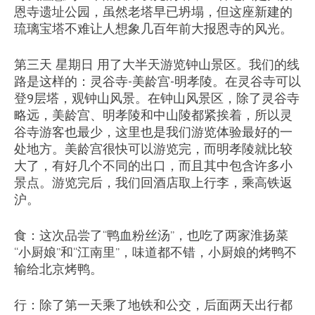
恩寺遗址公园，虽然老塔早已坍塌，但这座新建的
琉璃宝塔不难让人想象几百年前大报恩寺的风光。
第三天 星期日 用了大半天游览钟山景区。我们的线
路是这样的：灵谷寺-美龄宫-明孝陵。在灵谷寺可以
登9层塔，观钟山风景。在钟山风景区，除了灵谷寺
略远，美龄宫、明孝陵和中山陵都紧挨着，所以灵
谷寺游客也最少，这里也是我们游览体验最好的一
处地方。美龄宫很快可以游览完，而明孝陵就比较
大了，有好几个不同的出口，而且其中包含许多小
景点。游览完后，我们回酒店取上行李，乘高铁返
沪。
食：这次品尝了“鸭血粉丝汤”，也吃了两家淮扬菜
“小厨娘”和“江南里”，味道都不错，小厨娘的烤鸭不
输给北京烤鸭。
行：除了第一天乘了地铁和公交，后面两天出行都