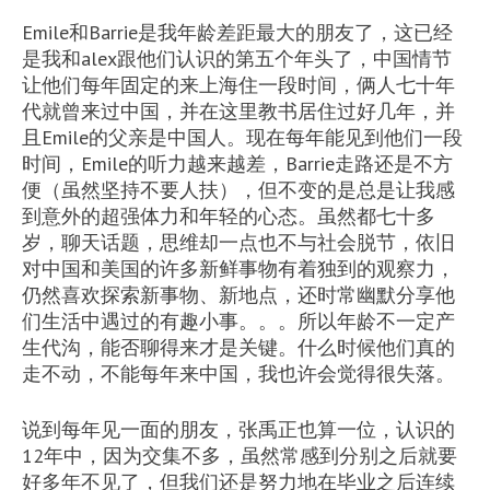
Emile和Barrie是我年龄差距最大的朋友了，这已经
是我和alex跟他们认识的第五个年头了，中国情节
让他们每年固定的来上海住一段时间，俩人七十年
代就曾来过中国，并在这里教书居住过好几年，并
且Emile的父亲是中国人。现在每年能见到他们一段
时间，Emile的听力越来越差，Barrie走路还是不方
便（虽然坚持不要人扶），但不变的是总是让我感
到意外的超强体力和年轻的心态。虽然都七十多
岁，聊天话题，思维却一点也不与社会脱节，依旧
对中国和美国的许多新鲜事物有着独到的观察力，
仍然喜欢探索新事物、新地点，还时常幽默分享他
们生活中遇过的有趣小事。。。所以年龄不一定产
生代沟，能否聊得来才是关键。什么时候他们真的
走不动，不能每年来中国，我也许会觉得很失落。
说到每年见一面的朋友，张禹正也算一位，认识的
12年中，因为交集不多，虽然常感到分别之后就要
好多年不见了，但我们还是努力地在毕业之后连续